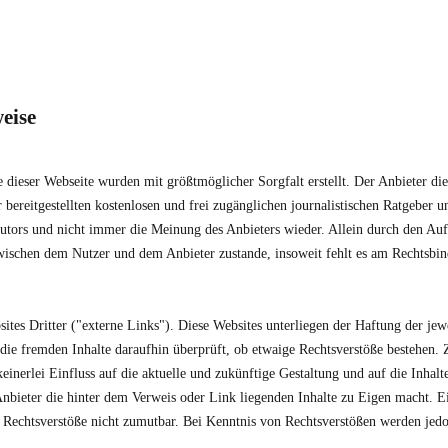
eise
e dieser Webseite wurden mit größtmöglicher Sorgfalt erstellt. Der Anbieter d
r bereitgestellten kostenlosen und frei zugänglichen journalistischen Ratgeber
utors und nicht immer die Meinung des Anbieters wieder. Allein durch den Auf
zwischen dem Nutzer und dem Anbieter zustande, insoweit fehlt es am Rechtsbin
tes Dritter ("externe Links"). Diese Websites unterliegen der Haftung der jewe
die fremden Inhalte daraufhin überprüft, ob etwaige Rechtsverstöße bestehen.
keinerlei Einfluss auf die aktuelle und zukünftige Gestaltung und auf die Inhal
 Anbieter die hinter dem Verweis oder Link liegenden Inhalte zu Eigen macht. Ei
 Rechtsverstöße nicht zumutbar. Bei Kenntnis von Rechtsverstößen werden jedo