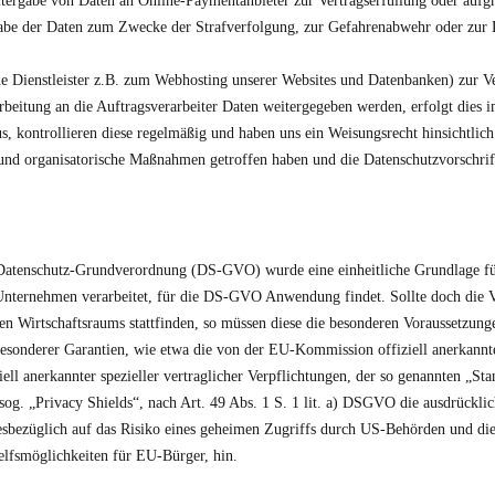
itergabe von Daten an Online-Paymentanbieter zur Vertragserfüllung oder auf
sgabe der Daten zum Zwecke der Strafverfolgung, zur Gefahrenabwehr oder zur 
ne Dienstleister z.B. zum Webhosting unserer Websites und Datenbanken) zur V
rbeitung an die Auftragsverarbeiter Daten weitergegeben werden, erfolgt die
aus, kontrollieren diese regelmäßig und haben uns ein Weisungsrecht hinsichtl
he und organisatorische Maßnahmen getroffen haben und die Datenschutzvorsc
Datenschutz-Grundverordnung (DS-GVO) wurde eine einheitliche Grundlage fü
nternehmen verarbeitet, für die DS-GVO Anwendung findet. Sollte doch die Ve
n Wirtschaftsraums stattfinden, so müssen diese die besonderen Voraussetzung
 besonderer Garantien, wie etwa die von der EU-Kommission offiziell anerkannt
ell anerkannter spezieller vertraglicher Verpflichtungen, der so genannten „Sta
og. „Privacy Shields“, nach Art. 49 Abs. 1 S. 1 lit. a) DSGVO die ausdrücklic
esbezüglich auf das Risiko eines geheimen Zugriffs durch US-Behörden und di
lfsmöglichkeiten für EU-Bürger, hin.