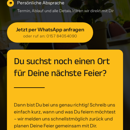
Persönliche Absprache
Termin, Ablauf und alle Details klären wir direkt mit Dir
Jetzt per WhatsApp anfragen
oder ruf an: 0157 84054090
Du suchst noch einen Ort 
für Deine nächste Feier?
Dann bist Du bei uns genau richtig! Schreib uns 
einfach kurz, wann und was Du feiern möchtest 
– wir melden uns schnellstmöglich zurück und 
planen Deine Feier gemeinsam mit Dir.