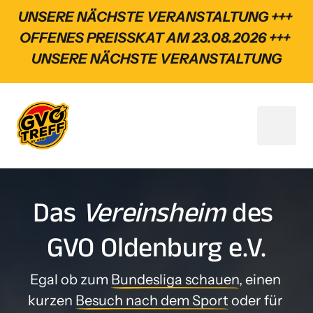
UNSERE NÄCHSTE VERANSTALTUNG +++ 
OFFENES PREISSKAT AM 23.08.2026 +++ 
UNSERE NÄCHSTE VERANSTALTUNG
Das 
Vereinsheim
 des 
GVO Oldenburg e.V.
Egal ob zum 
Bundesliga 
schauen
, einen 
kurzen 
Besuch 
nach 
dem 
Sport
 oder für 