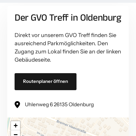
Du findest uns am Uhlenweg 6 in 
Können unter Beweis stellen.
26135 Oldenburg (Osternburg). Direkt 
Der GVO Treff in Oldenburg
vor dem GVO Treff gibt es 
ausreichend Parkplätze – der Eingang 
liegt an der linken Gebäudeseite.
Direkt vor unserem GVO Treff finden Sie 
ausreichend Parkmöglichkeiten. Den 
Zugang zum Lokal finden Sie an der linken 
Gebäudeseite. 
Routenplaner öffnen
Uhlenweg 6 26135 Oldenburg
+
−