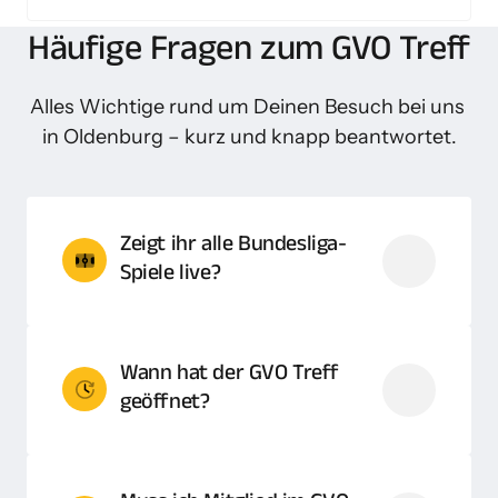
Häufige Fragen zum GVO Treff
Alles Wichtige rund um Deinen Besuch bei uns 
in Oldenburg – kurz und knapp beantwortet.
Zeigt ihr alle Bundesliga-
Spiele live?
Ja! Wir übertragen alle Spiele von Sky 
Wann hat der GVO Treff 
sowie die der öffentlich-rechtlichen 
geöffnet?
Sender: Bundesliga, 2. Bundesliga, 
Champions League, Europa & 
Conference League, DFB-Pokal und 
Montag, Dienstag, Donnerstag und 
Länderspiele. Mittwochs ist eigentlich 